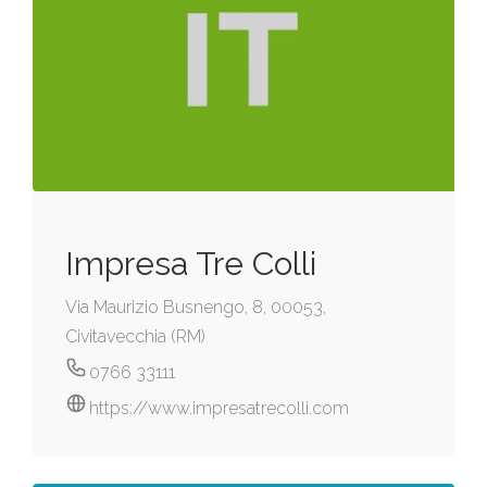
Impresa Tre Colli
Via Maurizio Busnengo, 8, 00053,
Civitavecchia (RM)
0766 33111
https://www.impresatrecolli.com