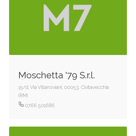
Moschetta '79 S.r.l.
15/d, Via Villanoviani, 00053, Civitavecchia
(RM)
0766 501686