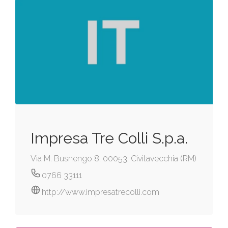
Impresa Tre Colli S.p.a.
Via M. Busnengo 8, 00053, Civitavecchia (RM)
0766 33111
http://www.impresatrecolli.com