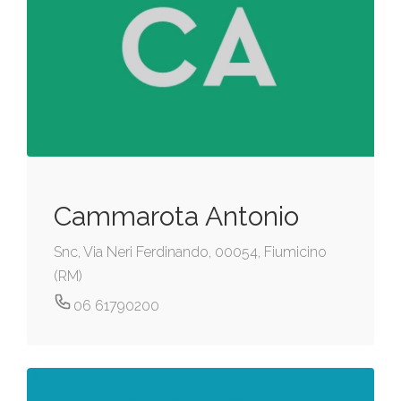
Cammarota Antonio
Snc, Via Neri Ferdinando, 00054, Fiumicino
(RM)
06 61790200