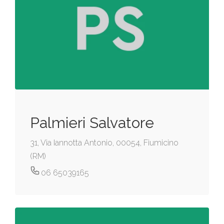
Palmieri Salvatore
31, Via Iannotta Antonio, 00054, Fiumicino
(RM)
06 65039165