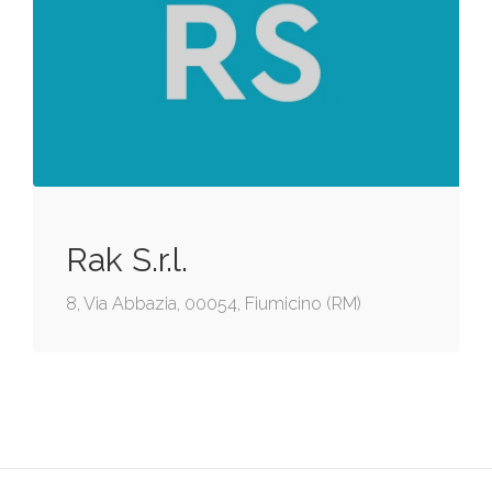
Rak S.r.l.
8, Via Abbazia, 00054, Fiumicino (RM)