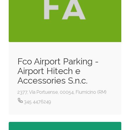
Fco Airport Parking -
Airport Hitech e
Accessories S.n.c.
2377, Via Portuense, 00054, Fiumicino (RM)
345 4476249