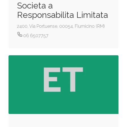
Societa a
Responsabilita Limitata
2400, Via Portuense, 00054, Fiumicino (RM)
06 6507757