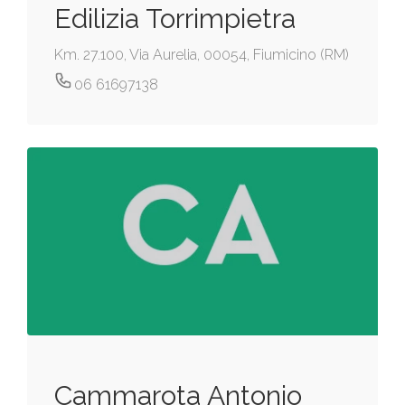
Edilizia Torrimpietra
Km. 27.100, Via Aurelia, 00054, Fiumicino (RM)
06 61697138
Cammarota Antonio