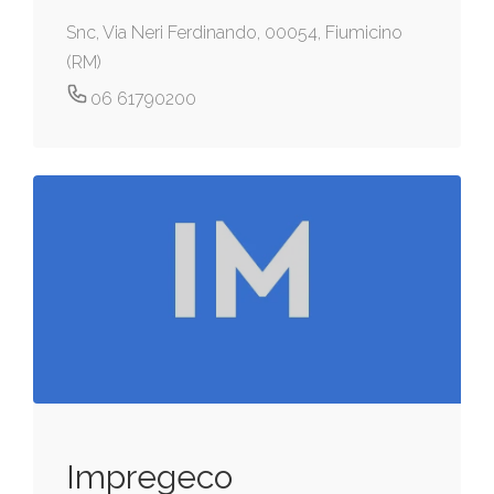
Snc, Via Neri Ferdinando, 00054, Fiumicino
(RM)
06 61790200
Impregeco