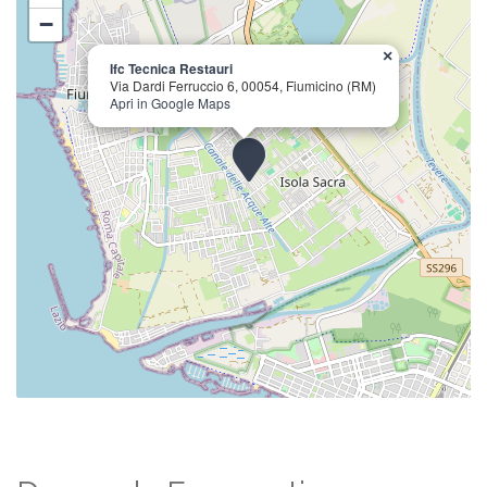
−
×
Ifc Tecnica Restauri
Via Dardi Ferruccio 6, 00054, Fiumicino (RM)
Apri in Google Maps