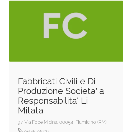
Fabbricati Civili e Di
Produzione Societa' a
Responsabilita' Li
Mitata
97, Via Foce Micina, 00054, Fiumicino (RM)
06 6506174