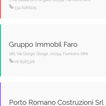
334 6266225
Gruppo Immobil Faro
186, Via Giorgio Giorgis, 00054, Fiumicino (RM)
06 6583318
Porto Romano Costruzioni Srl