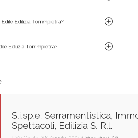
 Edile Edilizia Torrimpietra?
dile Edilizia Torrimpietra?
e
S.i.sp.e. Serramentistica, Immo
Spettacoli, Edilizia S. R.l.
1, Via Casale Di S. Angelo, 00054, Fiumicino (RM)