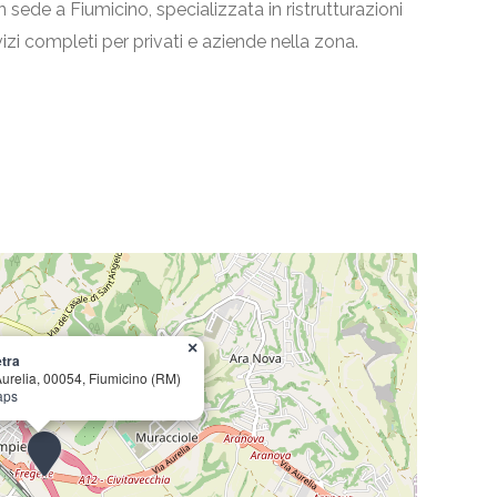
n sede a Fiumicino, specializzata in ristrutturazioni
vizi completi per privati e aziende nella zona.
×
etra
Aurelia, 00054, Fiumicino (RM)
aps