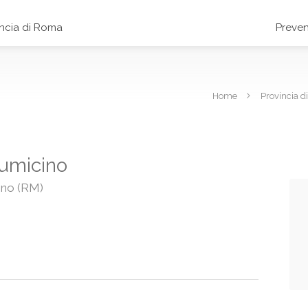
incia di Roma
Preven
Home
Provincia 
Fiumicino
cino (RM)