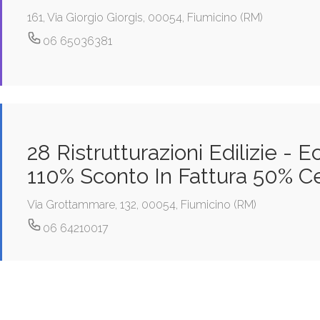
161, Via Giorgio Giorgis, 00054, Fiumicino (RM)
06 65036381
28 Ristrutturazioni Edilizie - 
110% Sconto In Fattura 50% C
Via Grottammare, 132, 00054, Fiumicino (RM)
06 64210017