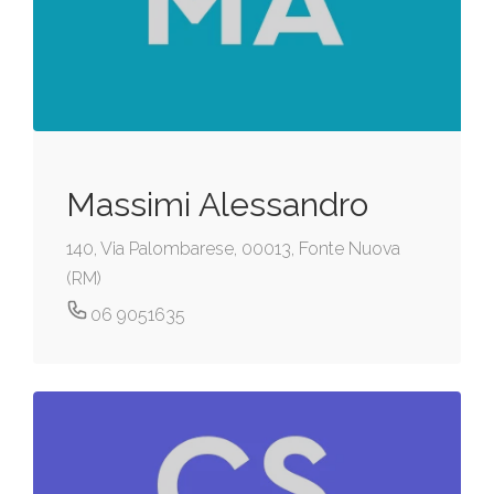
Massimi Alessandro
140, Via Palombarese, 00013, Fonte Nuova
(RM)
06 9051635