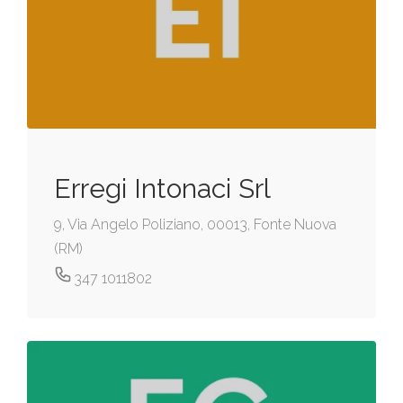
Erregi Intonaci Srl
9, Via Angelo Poliziano, 00013, Fonte Nuova
(RM)
347 1011802