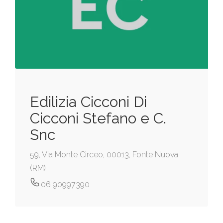
Edilizia Cicconi Di
Cicconi Stefano e C.
Snc
59, Via Monte Circeo, 00013, Fonte Nuova
(RM)
06 90997390