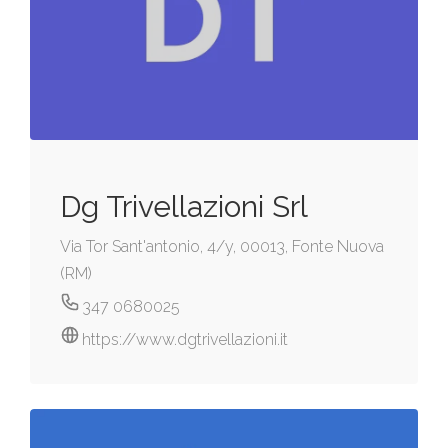
Dg Trivellazioni Srl
Via Tor Sant'antonio, 4/y, 00013, Fonte Nuova
(RM)
347 0680025
https://www.dgtrivellazioni.it