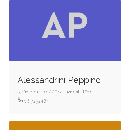
Alessandrini Peppino
5, Via S. Croce, 00044, Frascati (RM)
06 7232484