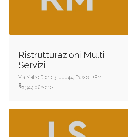
Ristrutturazioni Multi
Servizi
Via Metro D'oro 3, 00044, Frascati (RM)
349 0820110