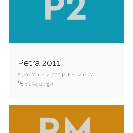
Petra 2011
21, Via Mentana, 00044, Frascati (RM)
06 89346392