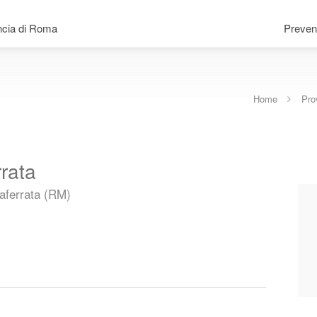
ncia di Roma
Preven
Home
Pro
rrata
taferrata (RM)