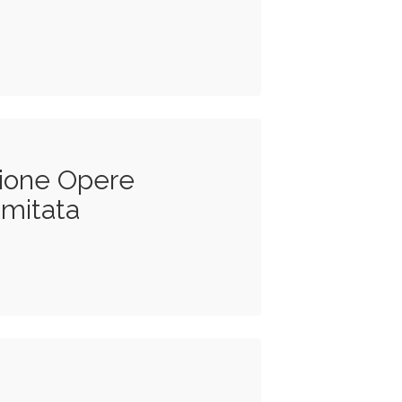
zione Opere
imitata