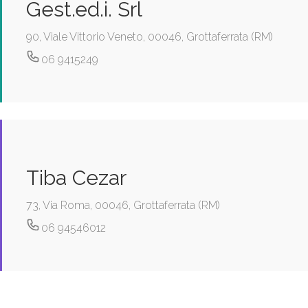
Gest.ed.i. Srl
90, Viale Vittorio Veneto, 00046, Grottaferrata (RM)
06 9415249
Tiba Cezar
73, Via Roma, 00046, Grottaferrata (RM)
06 94546012