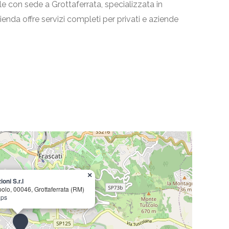
le con sede a Grottaferrata, specializzata in
azienda offre servizi completi per privati e aziende
×
oni S.r.l
olo, 00046, Grottaferrata (RM)
aps