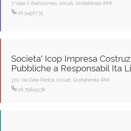
7, Viale S. Bartolomeo, 00046, Grottaferrata (RM)
06 9456735
Societa' Icop Impresa Costru
Pubbliche a Responsabil Ita L
370, Via Della Pedica, 00046, Grottaferrata (RM)
06 79845138