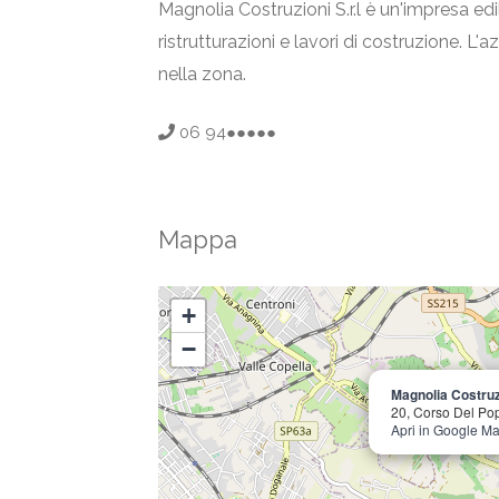
Magnolia Costruzioni S.r.l è un'impresa edi
ristrutturazioni e lavori di costruzione. L'
nella zona.
06 94●●●●●
Mappa
+
−
Magnolia Costruzi
20, Corso Del Pop
Apri in Google M