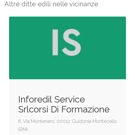
Altre ditte edili nelle vicinanze
Inforedil Service
Srlcorsi Di Formazione
6, Via Montenero, 00012, Guidonia Montecelio
(RM)