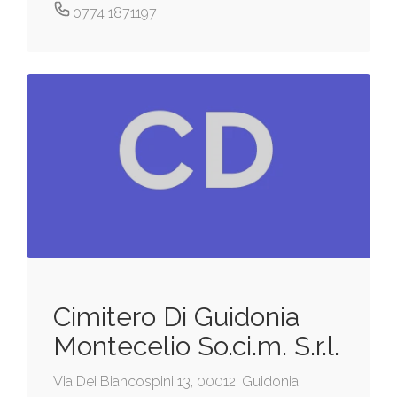
0774 1871197
Cimitero Di Guidonia
Montecelio So.ci.m. S.r.l.
Via Dei Biancospini 13, 00012, Guidonia