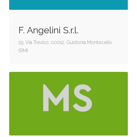
F. Angelini S.r.l.
29, Via Treviso, 00012, Guidonia Montecelio
(RM)