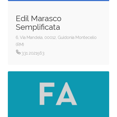
Edil Marasco
Semplificata
6, Via Mandela, 00012, Guidonia Montecelio
(RM)
331 2021563