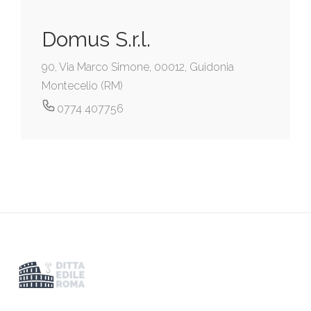
Domus S.r.l.
90, Via Marco Simone, 00012, Guidonia
Montecelio (RM)
0774 407756