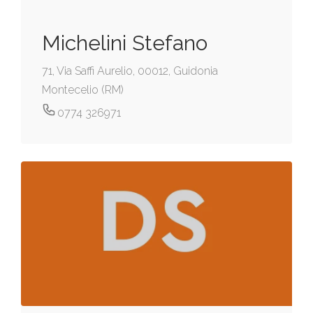
Michelini Stefano
71, Via Saffi Aurelio, 00012, Guidonia
Montecelio (RM)
0774 326971