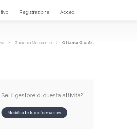
tivo
Registrazione
Accedi
oma
Guidonia Montecelio
Ottanta G.c. Srl
Sei il gestore di questa attività?
Modifica le tue informazioni