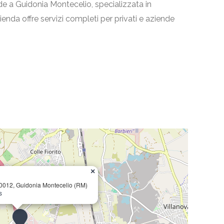
de a Guidonia Montecelio, specializzata in
azienda offre servizi completi per privati e aziende
×
00012, Guidonia Montecelio (RM)
s