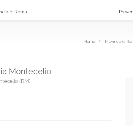
incia di Roma
Preven
Home
Provincia di R
nia Montecelio
ntecelio (RM)