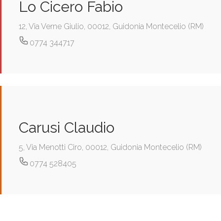
Lo Cicero Fabio
12, Via Verne Giulio, 00012, Guidonia Montecelio (RM)
0774 344717
Carusi Claudio
5, Via Menotti Ciro, 00012, Guidonia Montecelio (RM)
0774 528405