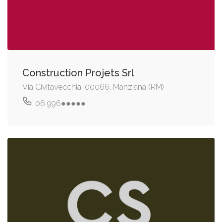
Construction Projets Srl
Via Civitavecchia, 00066, Manziana (RM)
06 996●●●●●