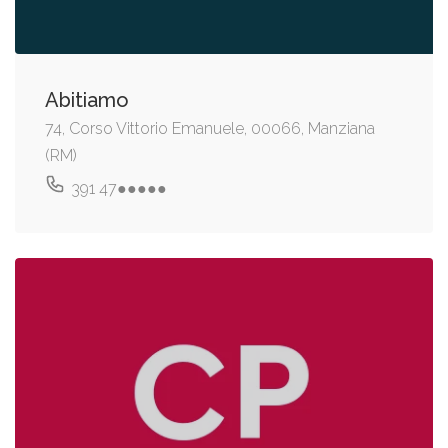
Abitiamo
74, Corso Vittorio Emanuele, 00066, Manziana
(RM)
391 47●●●●●