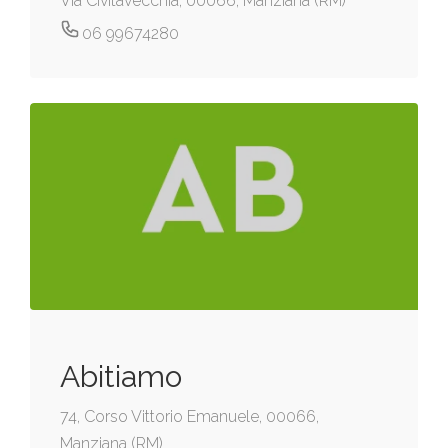
Via Civitavecchia, 00066, Manziana (RM)
06 99674280
Abitiamo
74, Corso Vittorio Emanuele, 00066,
Manziana (RM)