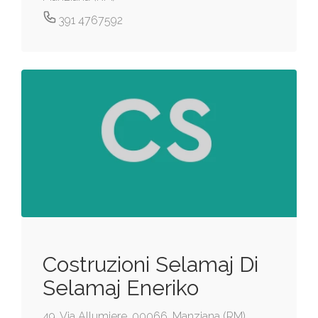
391 4767592
Costruzioni Selamaj Di
Selamaj Eneriko
49, Via Allumiere, 00066, Manziana (RM)