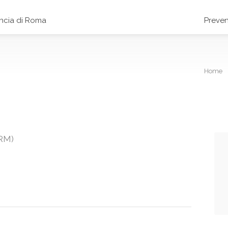
incia di Roma
Preven
Home
(RM)