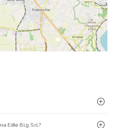
a Edile B.l.g. S.r.l.?