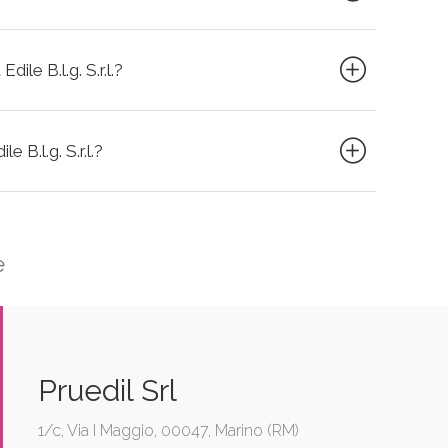
ile B.l.g. S.r.l.?
e B.l.g. S.r.l.?
e
Pruedil Srl
1/c, Via I Maggio, 00047, Marino (RM)