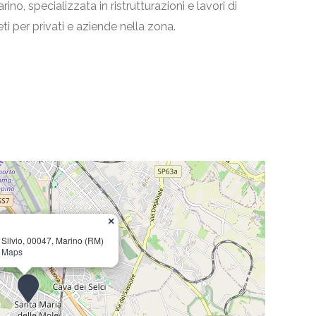
rino, specializzata in ristrutturazioni e lavori di
ti per privati e aziende nella zona.
×
o Silvio, 00047, Marino (RM)
e Maps