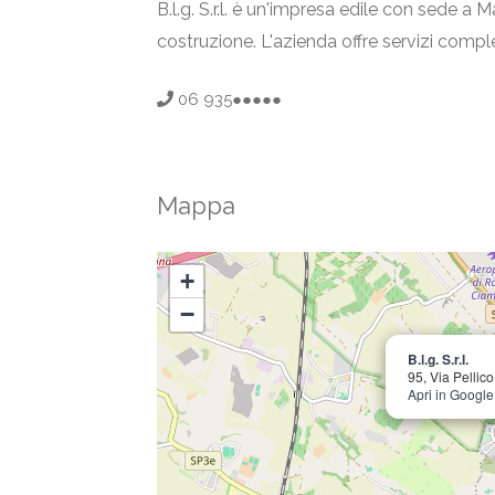
B.l.g. S.r.l. è un'impresa edile con sede a Ma
costruzione. L'azienda offre servizi comple
06 935●●●●●
Mappa
+
−
B.l.g. S.r.l.
95, Via Pellic
Apri in Googl