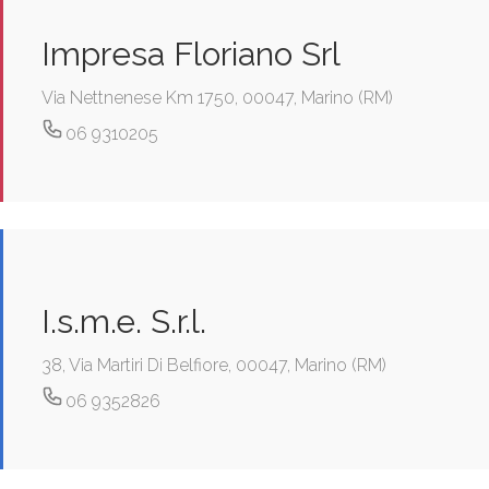
Impresa Floriano Srl
Via Nettnenese Km 1750, 00047, Marino (RM)
06 9310205
I.s.m.e. S.r.l.
38, Via Martiri Di Belfiore, 00047, Marino (RM)
06 9352826