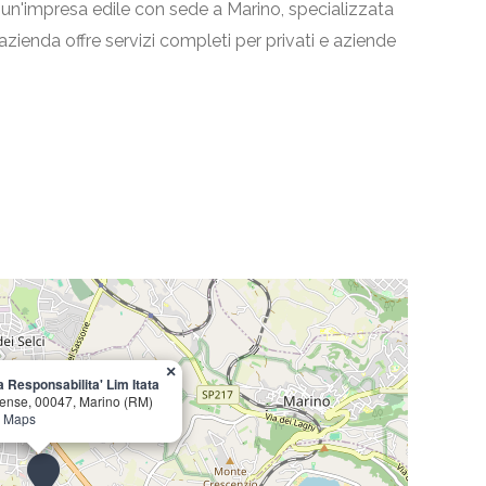
 un'impresa edile con sede a Marino, specializzata
L'azienda offre servizi completi per privati e aziende
×
 Responsabilita' Lim Itata
nense, 00047, Marino (RM)
e Maps