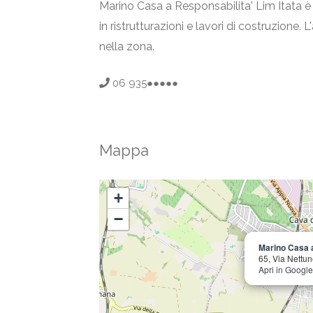
Marino Casa a Responsabilita' Lim Itata è
in ristrutturazioni e lavori di costruzione. 
nella zona.
06 935●●●●●
Mappa
+
−
Marino Casa a
65, Via Nettu
Apri in Googl