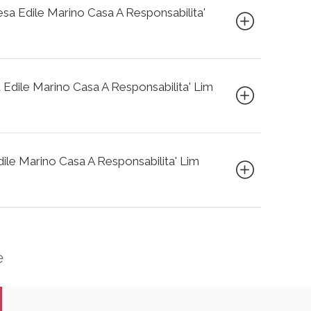
resa Edile Marino Casa A Responsabilita'
a Edile Marino Casa A Responsabilita' Lim
Edile Marino Casa A Responsabilita' Lim
e