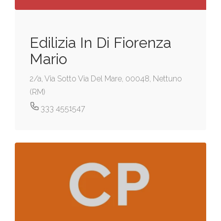
Edilizia In Di Fiorenza
Mario
2/a, Via Sotto Via Del Mare, 00048, Nettuno
(RM)
333 4551547