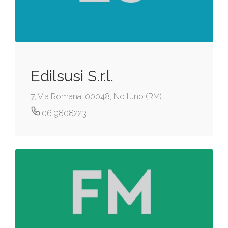
Edilsusi S.r.l.
7, Via Romana, 00048, Nettuno (RM)
06 9808223