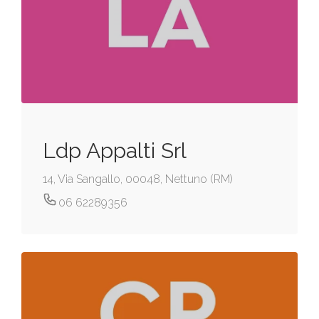
Ldp Appalti Srl
14, Via Sangallo, 00048, Nettuno (RM)
06 62289356