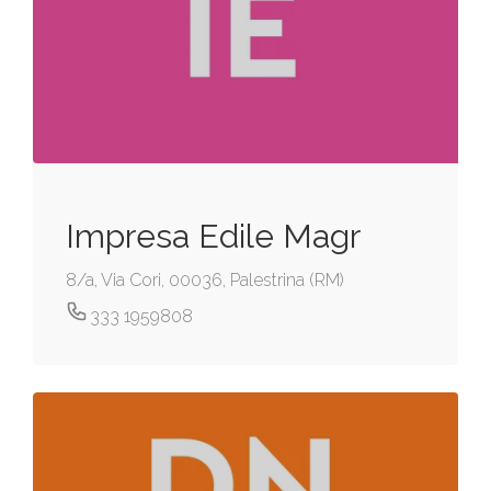
Impresa Edile Magr
8/a, Via Cori, 00036, Palestrina (RM)
333 1959808