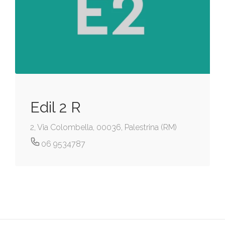
Edil 2 R
2, Via Colombella, 00036, Palestrina (RM)
06 9534787