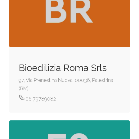
Bioedilizia Roma Srls
97, Via Prenestina Nuova, 00036, Palestrina
(RM)
06 79789082