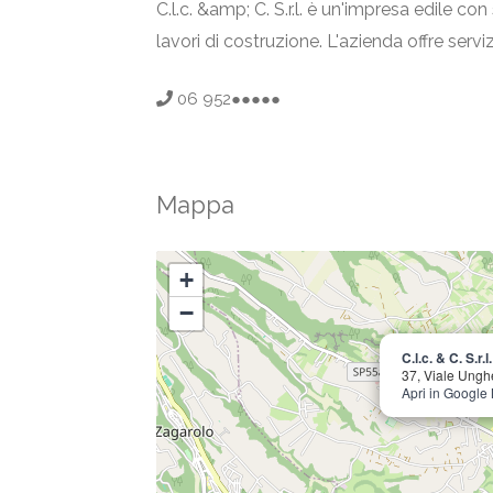
C.l.c. &amp; C. S.r.l. è un'impresa edile con
lavori di costruzione. L'azienda offre servi
06 952●●●●●
Mappa
+
−
C.l.c. & C. S.r.l.
37, Viale Ungh
Apri in Google