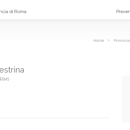
incia di Roma
Preven
Home
Provinci
lestrina
 (RM)