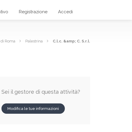
tivo
Registrazione
Accedi
a di Roma
Palestrina
C.l.c. &amp; C. S.r.l.
Sei il gestore di questa attività?
Modifica le tue informazioni