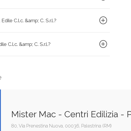
dile C.l.c. &amp; C. S.r.l.?
le C.l.c. &amp; C. S.r.l.?
e
Mister Mac - Centri Edilizia - 
80, Via Prenestina Nuova, 00036, Palestrina (RM)