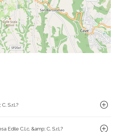
C. S.r.l.?
a Edile C.l.c. &amp; C. S.r.l.?