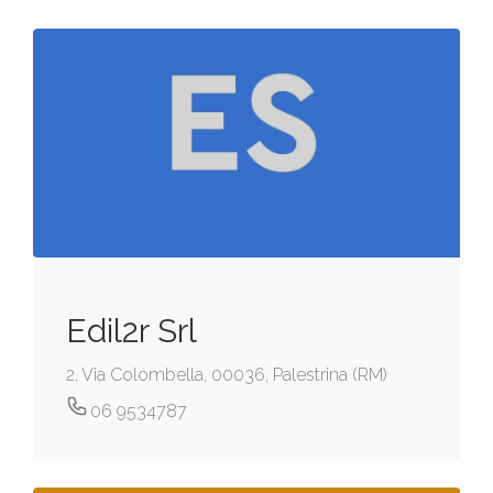
Edil2r Srl
2, Via Colombella, 00036, Palestrina (RM)
06 9534787