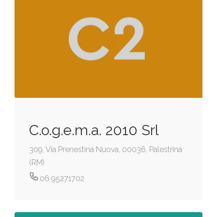
C.o.g.e.m.a. 2010 Srl
309, Via Prenestina Nuova, 00036, Palestrina
(RM)
06 95271702