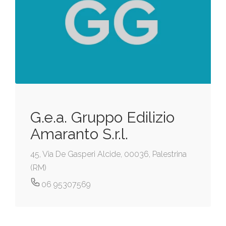
G.e.a. Gruppo Edilizio
Amaranto S.r.l.
45, Via De Gasperi Alcide, 00036, Palestrina
(RM)
06 95307569