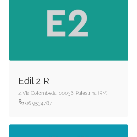
Edil 2 R
2, Via Colombella, 00036, Palestrina (RM)
06 9534787