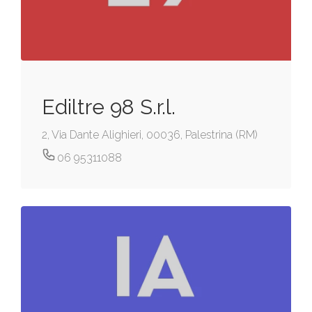
Ediltre 98 S.r.l.
2, Via Dante Alighieri, 00036, Palestrina (RM)
06 95311088