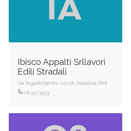
Ibisco Appalti Srllavori
Edili Stradali
Via Togliatti Palmiro, 00036, Palestrina (RM)
06 9573433