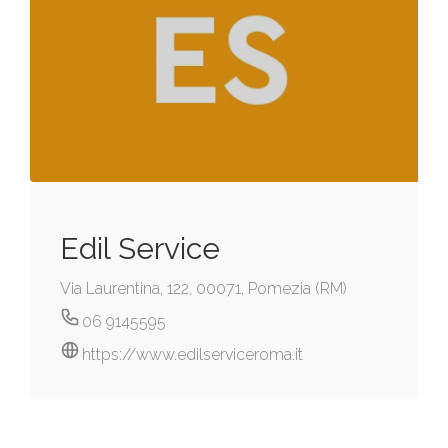
Edil Service
Via Laurentina, 122, 00071, Pomezia (RM)
06 9145595
https://www.edilserviceroma.it