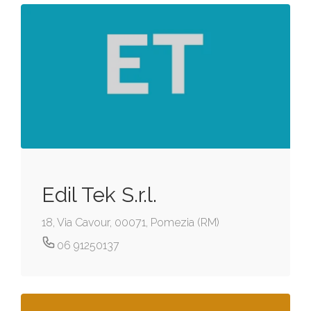
Edil Tek S.r.l.
18, Via Cavour, 00071, Pomezia (RM)
06 91250137