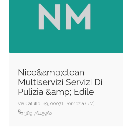
Nice&amp;clean
Multiservizi Servizi Di
Pulizia &amp; Edile
Via Catullo, 69, 00071, Pomezia (RM)
389 7645962