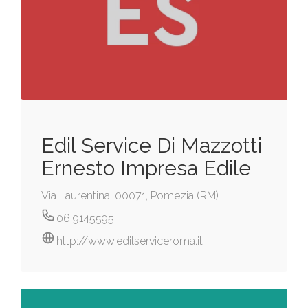
Edil Service Di Mazzotti
Ernesto Impresa Edile
Via Laurentina, 00071, Pomezia (RM)
06 9145595
http://www.edilserviceroma.it