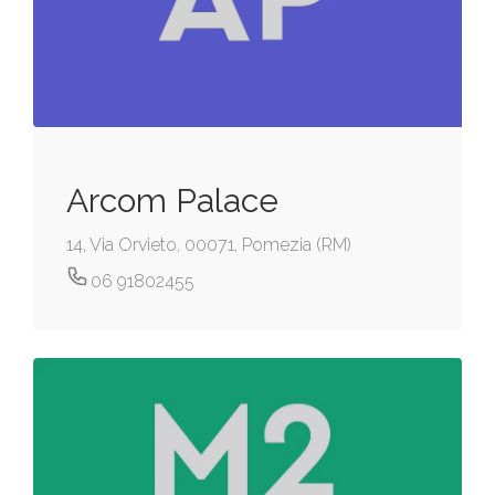
Arcom Palace
14, Via Orvieto, 00071, Pomezia (RM)
06 91802455