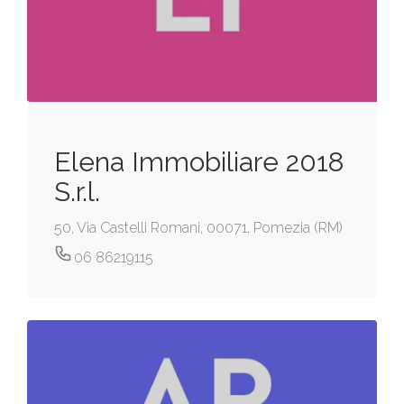
Elena Immobiliare 2018
S.r.l.
50, Via Castelli Romani, 00071, Pomezia (RM)
06 86219115