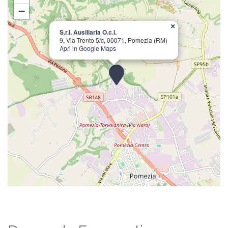
−
×
S.r.l. Ausiliaria O.c.i.
9, Via Trento 5/c, 00071, Pomezia (RM)
Apri in Google Maps