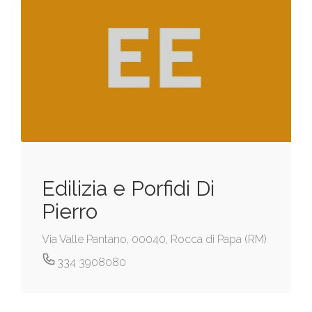
Edilizia e Porfidi Di
Pierro
Via Valle Pantano, 00040, Rocca di Papa (RM)
334 3908080