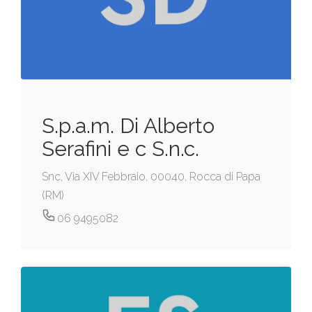
S.p.a.m. Di Alberto
Serafini e c S.n.c.
Snc, Via XIV Febbraio, 00040, Rocca di Papa
(RM)
06 9495082