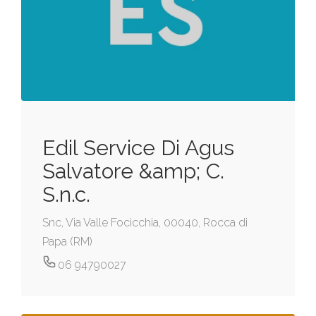
Edil Service Di Agus
Salvatore &amp; C.
S.n.c.
Snc, Via Valle Focicchia, 00040, Rocca di
Papa (RM)
06 94790027