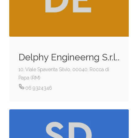
Delphy Engineerng S.r.l..
10, Viale Spaventa Silvio, 00040, Rocca di
Papa (RM)
06 9324346