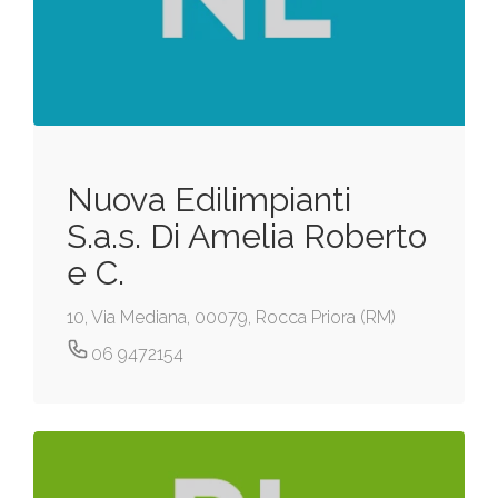
Nuova Edilimpianti
S.a.s. Di Amelia Roberto
e C.
10, Via Mediana, 00079, Rocca Priora (RM)
06 9472154