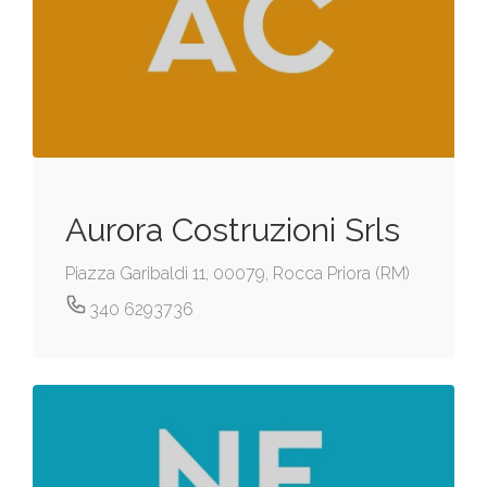
Aurora Costruzioni Srls
Piazza Garibaldi 11, 00079, Rocca Priora (RM)
340 6293736