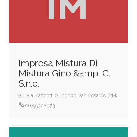
Impresa Mistura Di
Mistura Gino &amp; C.
S.n.c.
86, Via Matteotti G., 00030, San Cesareo (RM)
06 95308573