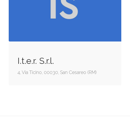
I.t.e.r. S.r.l.
4, Via Ticino, 00030, San Cesareo (RM)