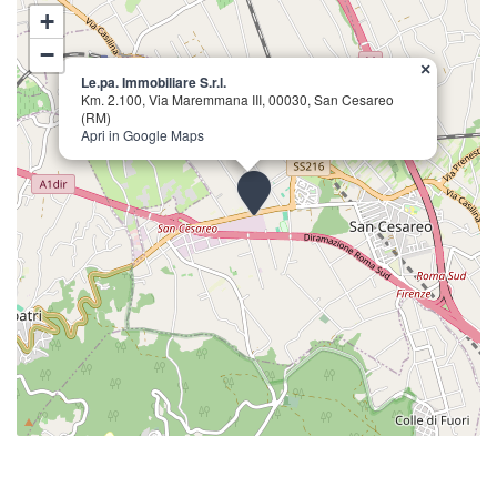
+
−
×
Le.pa. Immobiliare S.r.l.
Km. 2.100, Via Maremmana III, 00030, San Cesareo
(RM)
Apri in Google Maps