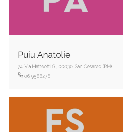
Puiu Anatolie
74, Via Matteotti G., 00030, San Cesareo (RM)
06 9588276