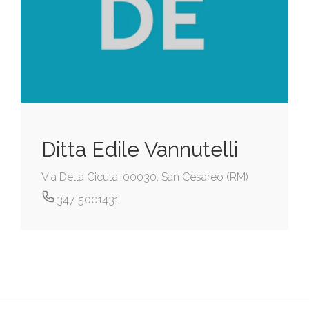
Ditta Edile Vannutelli
Via Della Cicuta, 00030, San Cesareo (RM)
347 5001431