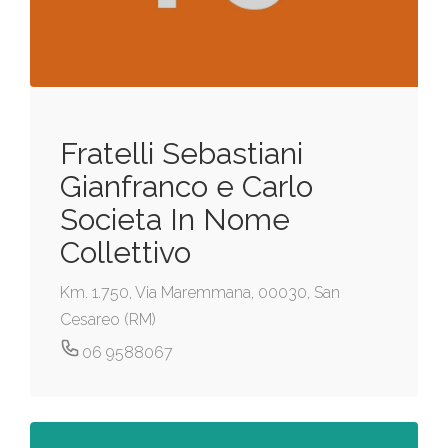
Fratelli Sebastiani
Gianfranco e Carlo
Societa In Nome
Collettivo
Km. 1.750, Via Maremmana, 00030, San
Cesareo (RM)
06 9588067