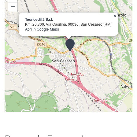
−
×
Tecnoedil 2 S.r.l.
Km. 26.300, Via Casilina, 00030, San Cesareo (RM)
Apri in Google Maps