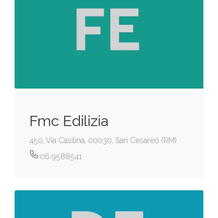
Fmc Edilizia
450, Via Casilina, 00030, San Cesareo (RM)
06 9588541