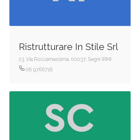
Ristrutturare In Stile Srl
23, Via Roccamassima, 00037, Segni (RM)
06 9766716