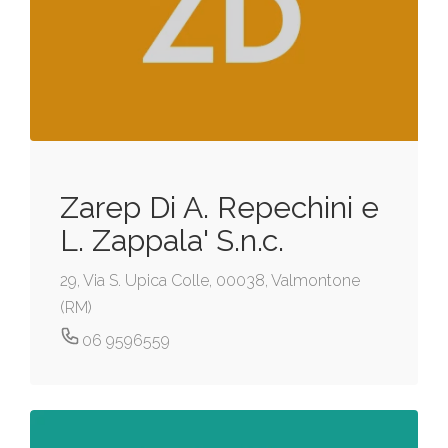
Zarep Di A. Repechini e
L. Zappala' S.n.c.
29, Via S. Upica Colle, 00038, Valmontone
(RM)
06 9596559