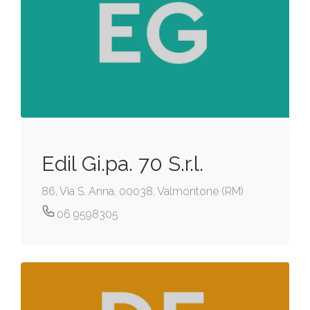
Edil Gi.pa. 70 S.r.l.
86, Via S. Anna, 00038, Valmontone (RM)
06 9598305