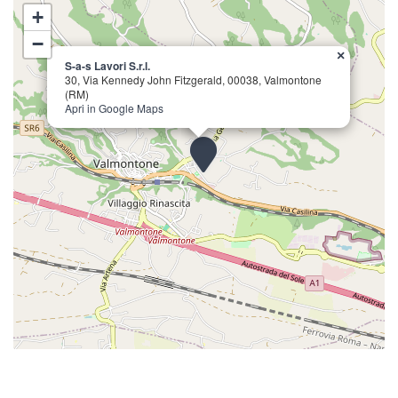
+
−
×
S-a-s Lavori S.r.l.
30, Via Kennedy John Fitzgerald, 00038, Valmontone
(RM)
Apri in Google Maps