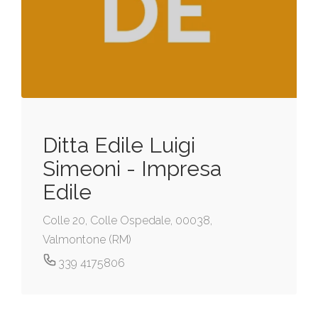
Ditta Edile Luigi
Simeoni - Impresa
Edile
Colle 20, Colle Ospedale, 00038,
Valmontone (RM)
339 4175806