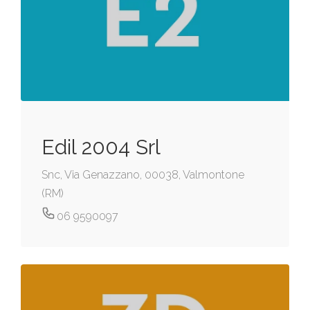
Edil 2004 Srl
Snc, Via Genazzano, 00038, Valmontone
(RM)
06 9590097