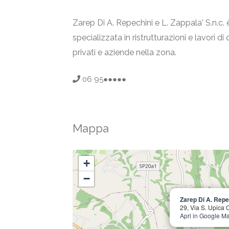
Zarep Di A. Repechini e L. Zappala' S.n.c
specializzata in ristrutturazioni e lavori d
privati e aziende nella zona.
06 95●●●●●
Mappa
+
−
Zarep Di A. Repec
29, Via S. Upica
Apri in Google M