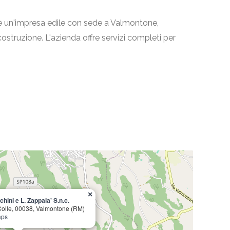
. è un'impresa edile con sede a Valmontone,
i costruzione. L'azienda offre servizi completi per
×
hini e L. Zappala' S.n.c.
 Colle, 00038, Valmontone (RM)
aps