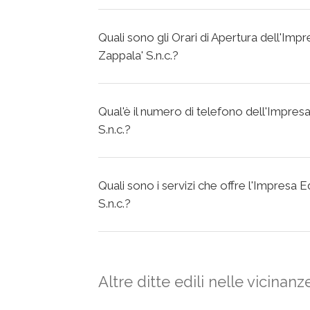
Quali sono gli Orari di Apertura dell'Impr
Zappala' S.n.c.?
Qual'è il numero di telefono dell'Impresa
S.n.c.?
Quali sono i servizi che offre l'Impresa E
S.n.c.?
Altre ditte edili nelle vicinanz