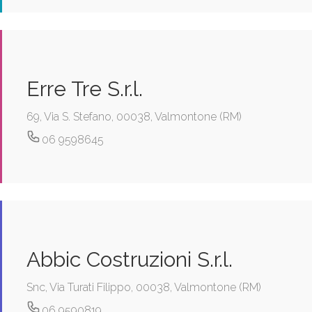
Erre Tre S.r.l.
69, Via S. Stefano, 00038, Valmontone (RM)
06 9598645
Abbic Costruzioni S.r.l.
Snc, Via Turati Filippo, 00038, Valmontone (RM)
06 9590819