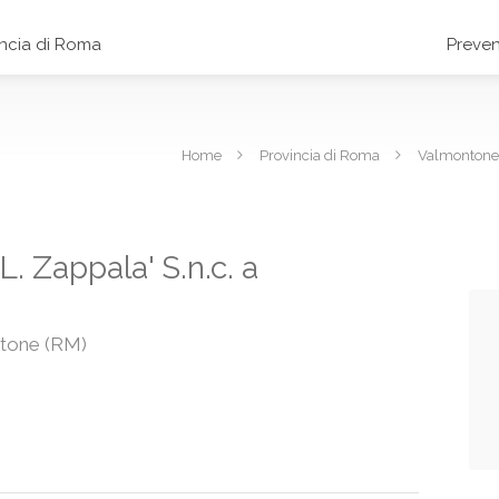
incia di Roma
Preven
Home
Provincia di Roma
Valmontone
. Zappala' S.n.c. a
ntone (RM)