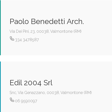
Paolo Benedetti Arch.
Via Dei Pini, 23, 00038, Valmontone (RM)
334 3478587
Edil 2004 Srl
Snc, Via Genazzano, 00038, Valmontone (RM)
06 9590097