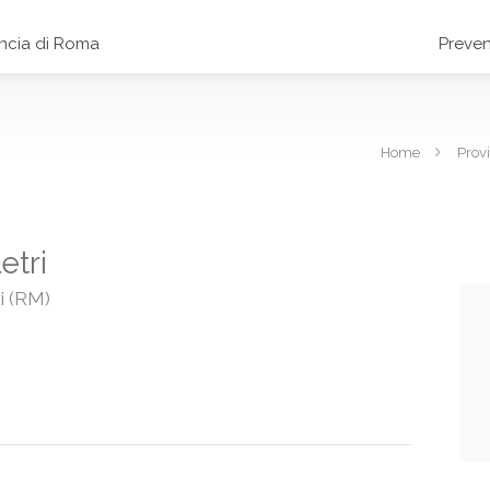
incia di Roma
Preven
Home
Prov
etri
ri (RM)