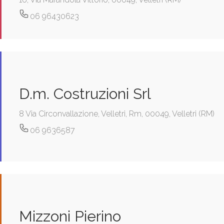
06 96430623
D.m. Costruzioni Srl
8 Via Circonvallazione, Velletri, Rm, 00049, Velletri (RM)
06 9636587
Mizzoni Pierino