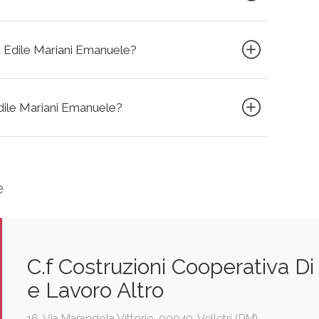
sa Edile Mariani Emanuele?
 Edile Mariani Emanuele?
e
C.f Costruzioni Cooperativa D
e Lavoro Altro
16, Via Marandola Vittorio, 00049, Velletri (RM)