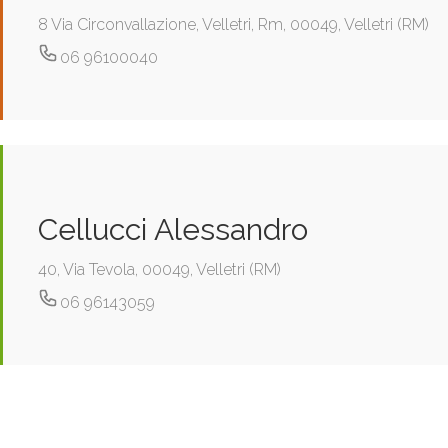
8 Via Circonvallazione, Velletri, Rm, 00049, Velletri (RM)
06 96100040
Cellucci Alessandro
40, Via Tevola, 00049, Velletri (RM)
06 96143059