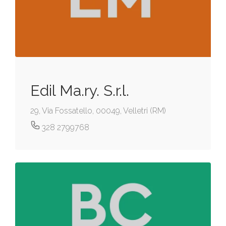
Edil Ma.ry. S.r.l.
29, Via Fossatello, 00049, Velletri (RM)
328 2799768