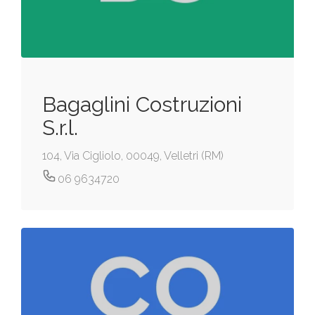
Bagaglini Costruzioni
S.r.l.
104, Via Cigliolo, 00049, Velletri (RM)
06 9634720