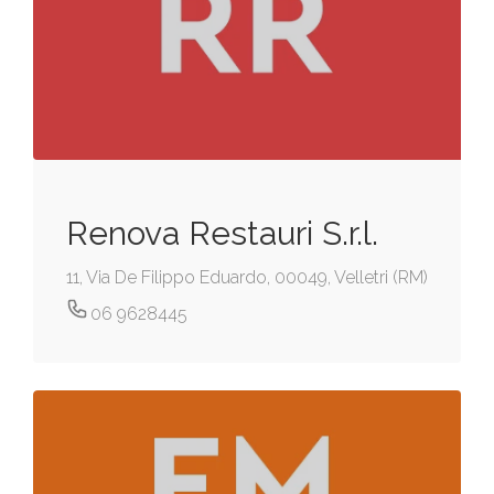
Renova Restauri S.r.l.
11, Via De Filippo Eduardo, 00049, Velletri (RM)
06 9628445