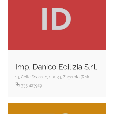
Imp. Danico Edilizia S.r.l.
19, Colle Scossite, 00039, Zagarolo (RM)
335 423929