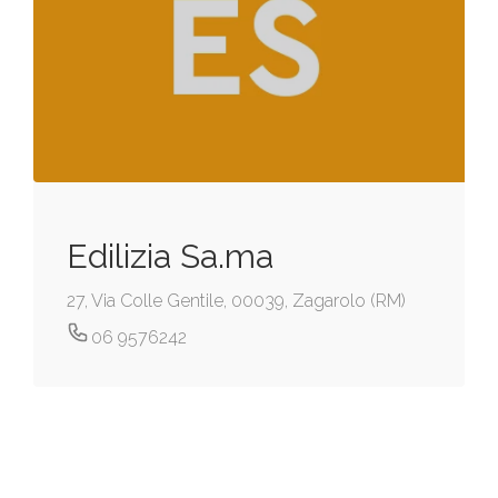
Edilizia Sa.ma
27, Via Colle Gentile, 00039, Zagarolo (RM)
06 9576242