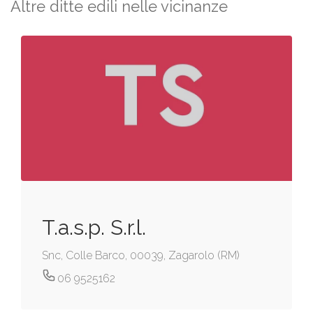
Altre ditte edili nelle vicinanze
T.a.s.p. S.r.l.
Snc, Colle Barco, 00039, Zagarolo (RM)
06 9525162