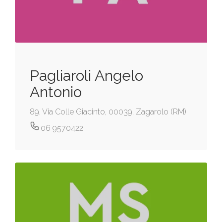
Pagliaroli Angelo
Antonio
89, Via Colle Giacinto, 00039, Zagarolo (RM)
06 9570422