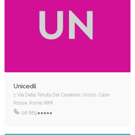
Unicedil
1, Via Della Tenuta Del Cavaliere, 00010, Case
Rosse, Roma (RM)
06 869●●●●●