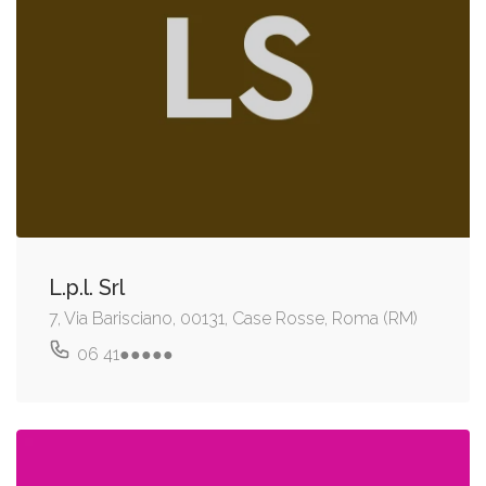
L.p.l. Srl
7, Via Barisciano, 00131, Case Rosse, Roma (RM)
06 41●●●●●