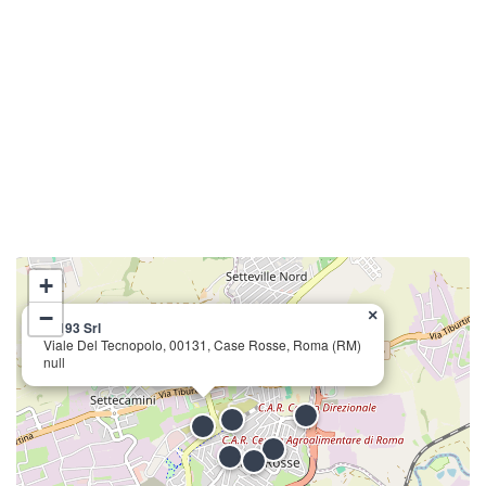
+
−
×
M 193 Srl
Viale Del Tecnopolo, 00131, Case Rosse, Roma (RM)
null