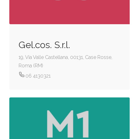
Gel.cos. S.r.l.
19, Via Valle Castellana, 00131, Case Rosse,
Roma (RM)
06 4130321