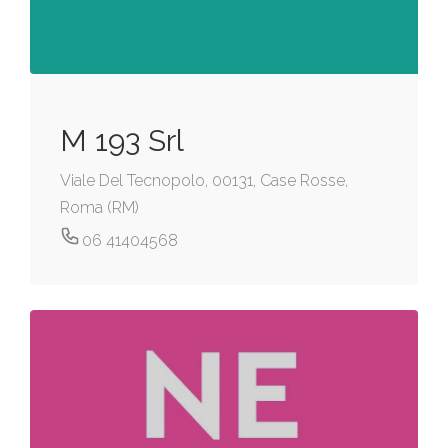
M 193 Srl
Viale Del Tecnopolo, 00131, Case Rosse,
Roma (RM)
06 41404568