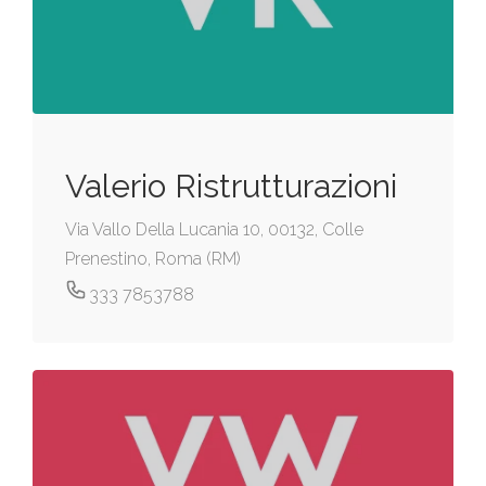
Valerio Ristrutturazioni
Via Vallo Della Lucania 10, 00132, Colle
Prenestino, Roma (RM)
333 7853788