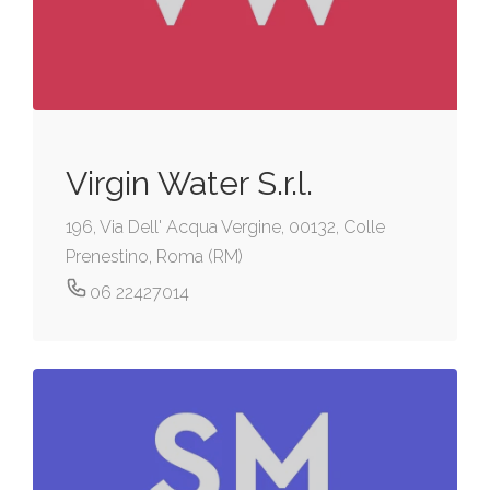
Virgin Water S.r.l.
196, Via Dell' Acqua Vergine, 00132, Colle
Prenestino, Roma (RM)
06 22427014