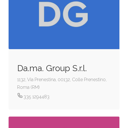
Da.ma. Group S.r.l.
1132, Via Prenestina, 00132, Colle Prenestino,
Roma (RM)
335 1294483