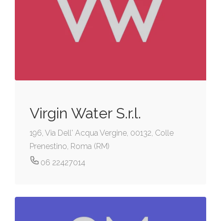
Virgin Water S.r.l.
196, Via Dell' Acqua Vergine, 00132, Colle
Prenestino, Roma (RM)
06 22427014