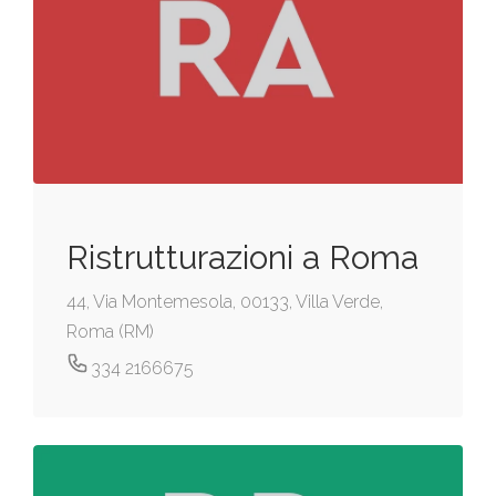
Ristrutturazioni a Roma
44, Via Montemesola, 00133, Villa Verde,
Roma (RM)
334 2166675