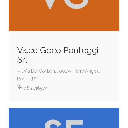
Va.co Geco Ponteggi
Srl
74, Via Dei Coribanti, 00133, Torre Angela,
Roma (RM)
06 2016574