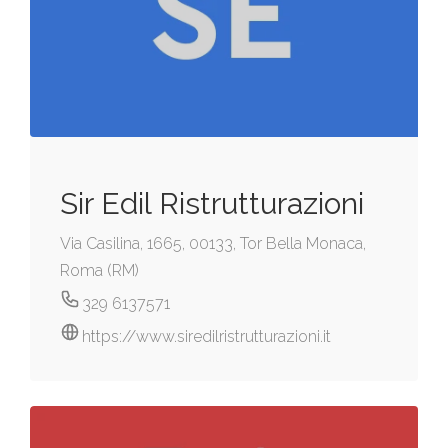
Sir Edil Ristrutturazioni
Via Casilina, 1665, 00133, Tor Bella Monaca,
Roma (RM)
329 6137571
https://www.siredilristrutturazioni.it