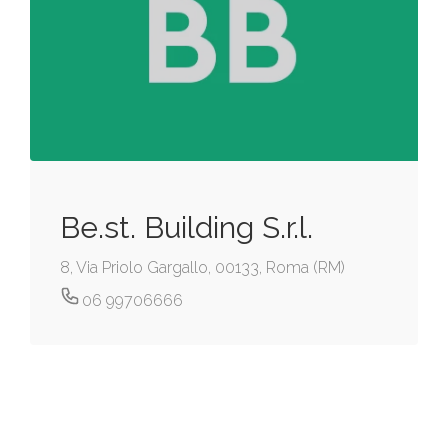
Be.st. Building S.r.l.
8, Via Priolo Gargallo, 00133, Roma (RM)
06 99706666