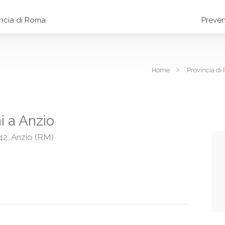
incia di Roma
Preven
Home
Provincia d
i a Anzio
42, Anzio (RM)