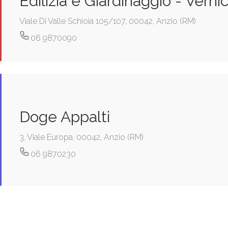
Edilizia e Giardinaggio - Vernic
Viale Di Valle Schioia 105/107, 00042, Anzio (RM)
06 9870090
Doge Appalti
3, Viale Europa, 00042, Anzio (RM)
06 9870230