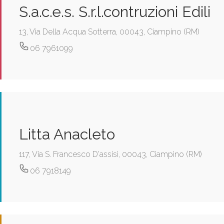
S.a.c.e.s. S.r.l.contruzioni Edili
13, Via Della Acqua Sotterra, 00043, Ciampino (RM)
06 7961099
Litta Anacleto
117, Via S. Francesco D'assisi, 00043, Ciampino (RM)
06 7918149