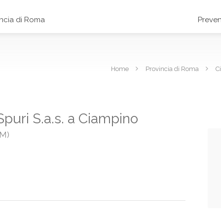
incia di Roma
Preven
Home
Provincia di Roma
C
puri S.a.s. a Ciampino
RM)