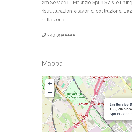
2m Service Di Maurizio Spuri S.a.s. è un'i
ristrutturazioni e lavori di costruzione. L'
nella zona.
340 09●●●●●
Mappa
+
−
2m Service Di
155, Via Mor
Apri in Googl