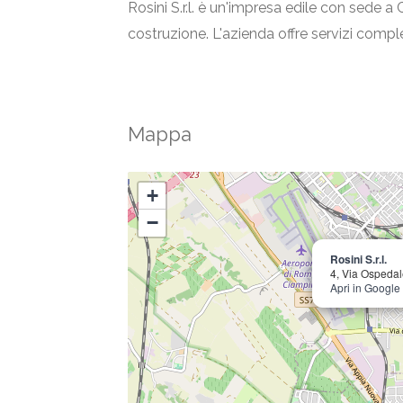
Rosini S.r.l. è un'impresa edile con sede a C
costruzione. L'azienda offre servizi comple
Mappa
+
−
Rosini S.r.l.
4, Via Ospedal
Apri in Googl