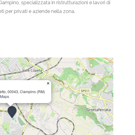
iampino, specializzata in ristrutturazioni e lavori di
ti per privati e aziende nella zona.
×
etto, 00043, Ciampino (RM)
e Maps