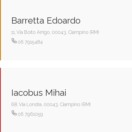
Barretta Edoardo
11, Via Boito Arrigo, 00043, Ciampino (RM)
06 7915484
Iacobus Mihai
68, Via Londra, 00043, Ciampino (RM)
06 7961059