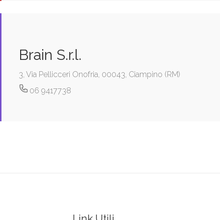
Brain S.r.l.
3, Via Pellicceri Onofria, 00043, Ciampino (RM)
06 9417738
Link Utili