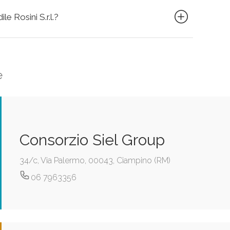
le Rosini S.r.l.?
e
Consorzio Siel Group
34/c, Via Palermo, 00043, Ciampino (RM)
06 7963356