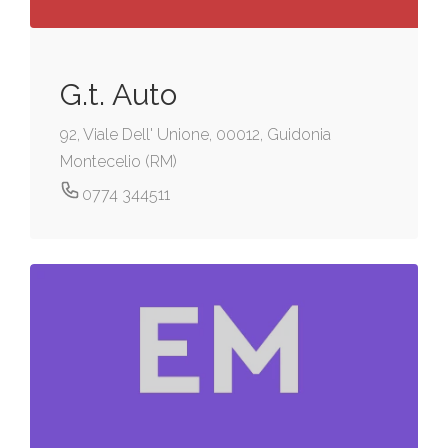
G.t. Auto
92, Viale Dell' Unione, 00012, Guidonia
Montecelio (RM)
0774 344511