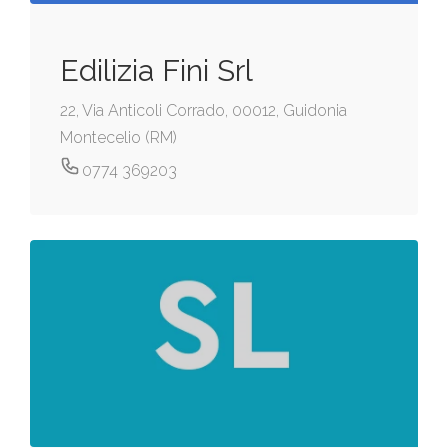
Edilizia Fini Srl
22, Via Anticoli Corrado, 00012, Guidonia
Montecelio (RM)
0774 369203