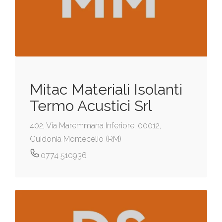
Mitac Materiali Isolanti
Termo Acustici Srl
402, Via Maremmana Inferiore, 00012,
Guidonia Montecelio (RM)
0774 510936