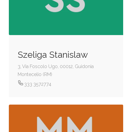
Szeliga Stanislaw
3, Via Foscolo Ugo, 00012, Guidonia
Montecelio (RM)
333 3572774