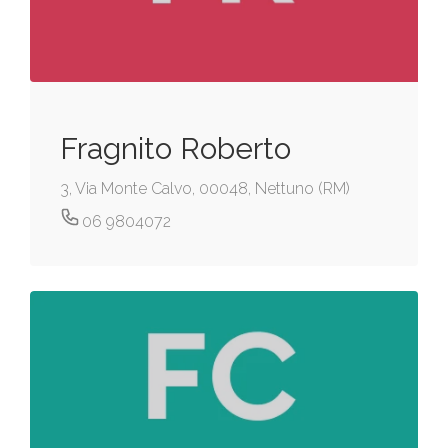
Fragnito Roberto
3, Via Monte Calvo, 00048, Nettuno (RM)
06 9804072